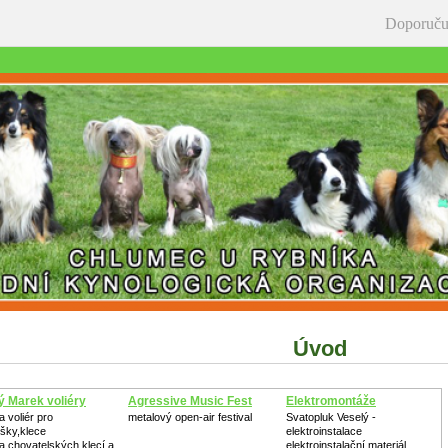
Doporuču
Úvod
ý Marek voliéry
Agressive Music Fest
Elektromontáže
 voliér pro
metalový open-air festival
Svatopluk Veselý -
šky,klece
elektroinstalace
a chovatelských klecí a
elektroinstalační materiál