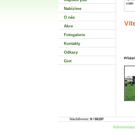
voliér
Nabízíme
O nás
Vít
Akce
Fotogalerie
Kontakty
Odkazy
Givt
Návštěvnost:
9 / 55197
Administra