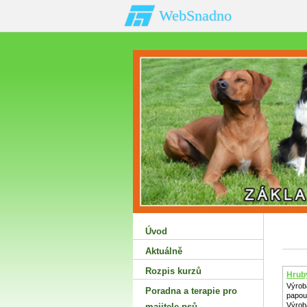
WebSnadno
Úvod
Aktuálně
Rozpis kurzů
Hrub
Výroba
Poradna a terapie pro
papou
Výrob
majitele psů